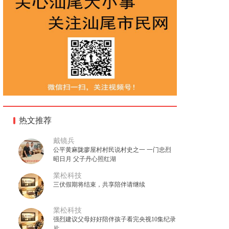
热文推荐
戴镜兵
公平黄麻陇廖屋村村民说村史之一 一门忠烈
昭日月 父子丹心照红湖
業松科技
三伏假期将结束，共享陪伴请继续
業松科技
强烈建议父母好好陪伴孩子看完央视10集纪录
片