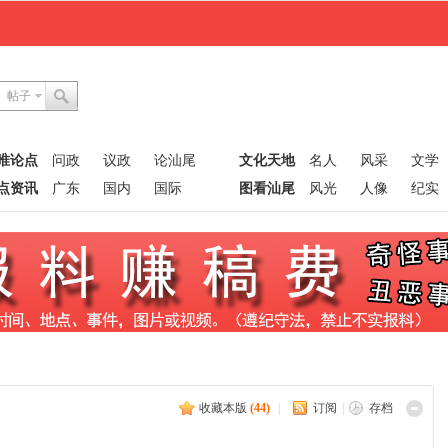
帖子
唯论点
问政
议政
论汕尾
文化天地
名人
风采
文学
点资讯
广东
国内
国际
图看汕尾
风光
人像
纪实
收藏本版
(
44
)
|
订阅
|
存档