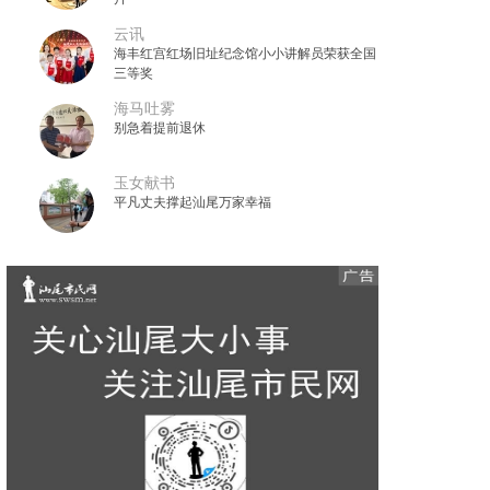
云讯
海丰红宫红场旧址纪念馆小小讲解员荣获全国
三等奖
海马吐雾
别急着提前退休
玉女献书
平凡丈夫撑起汕尾万家幸福