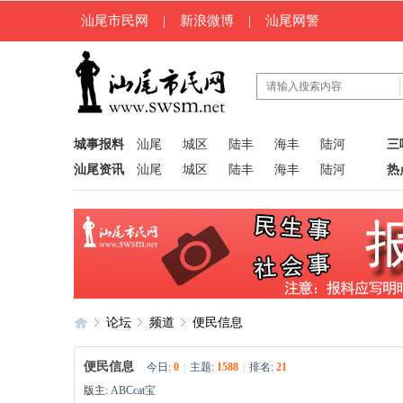
汕尾市民网
|
新浪微博
|
汕尾网警
城事报料
汕尾
城区
陆丰
海丰
陆河
三
汕尾资讯
汕尾
城区
陆丰
海丰
陆河
热
论坛
频道
便民信息
便民信息
今日:
0
|
主题:
1588
|
排名:
21
版主:
ABCcat宝
汕
»
›
›