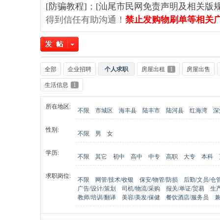
[防骗教程]
；
[汕尾市民网免责声明及相关版规
得到信任有助沟通！
禁止发购物刷单等相关
全部
企业招聘
个人求职
房屋出租
1
房屋出售
生活信息
1
尾
所在地区:
不限
市城区
海丰县
陆丰市
陆河县
红海湾
深
性别:
不限
男
女
学历:
不限
其它
初中
高中
中专
高职
大专
本科
求职岗位:
不限
网管/技术/收银
保安/物管/防损
后勤/文员/仓
广告/设计/策划
司机/物流/采购
报关/单证/贸易
生产
市
教师/培训/翻译
美容/美发/保健
餐饮酒店/服务员
兼