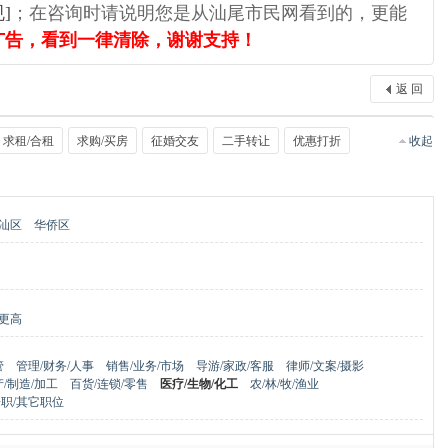
]
；在咨询时请说明您是从汕尾市民网看到的，更能
广告，看到一律清除，谢谢支持！
返 回
求租/合租
求购/买房
征婚交友
二手转让
优惠打折
收起
汕区
华侨区
更高
管
管理/财务/人事
销售/业务/市场
导游/家政/客服
律师/文案/摄影
/制造/加工
百货/连锁/零售
医疗/生物/化工
农/林/牧/渔业
职/其它职位