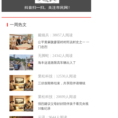
一周热文
戴镜兵
|
38057人阅读
公平黄麻陇廖屋村村民说村史之一 一
门忠烈
无脚蛇
|
24342人阅读
海丰这道路限高车辆出入了
業松科技
|
12530人阅读
三伏假期将结束，共享陪伴请继续
業松科技
|
20699人阅读
强烈建议父母好好陪伴孩子看完央视
10集纪录
云讯
|
9644人阅读