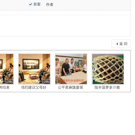
新窗
作者
返 回
将结束
强烈建议父母好
公平黄麻陇廖屋
陆丰菠萝多汁脆