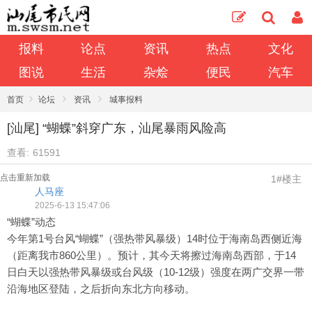
报料
论点
资讯
热点
文化
图说
生活
杂烩
便民
汽车
›
›
›
首页
论坛
资讯
城事报料
[汕尾] “蝴蝶”斜穿广东，汕尾暴雨风险高
查看:
61591
点击重新加载
1#楼主
人马座
2025-6-13 15:47:06
“蝴蝶”动态
今年第1号台风“蝴蝶”（强热带风暴级）14时位于海南岛西侧近海
（距离我市860公里）。预计，其今天将擦过海南岛西部，于14
日白天以强热带风暴级或台风级（10-12级）强度在两广交界一带
沿海地区登陆，之后折向东北方向移动。