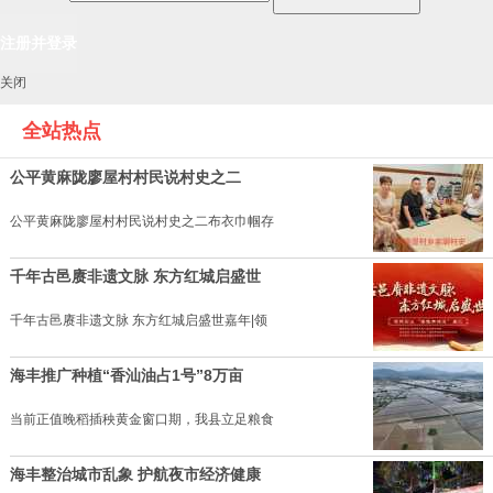
关闭
全站热点
公平黄麻陇廖屋村村民说村史之二
公平黄麻陇廖屋村村民说村史之二布衣巾帼存
千年古邑赓非遗文脉 东方红城启盛世
千年古邑赓非遗文脉 东方红城启盛世嘉年|领
海丰推广种植“香汕油占1号”8万亩
当前正值晚稻插秧黄金窗口期，我县立足粮食
海丰整治城市乱象 护航夜市经济健康