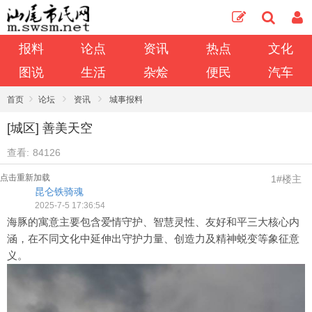
报料
论点
资讯
热点
文化
图说
生活
杂烩
便民
汽车
›
›
›
首页
论坛
资讯
城事报料
[城区] 善美天空
查看:
84126
点击重新加载
1#楼主
昆仑铁骑魂
2025-7-5 17:36:54
海豚的寓意主要包含爱情守护、智慧灵性、友好和平三大核心内
涵，在不同文化中延伸出守护力量、创造力及精神蜕变等象征意
义。