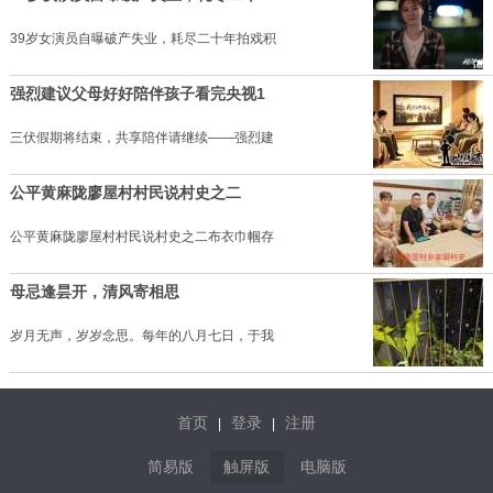
39岁女演员自曝破产失业，耗尽二十年拍戏积
强烈建议父母好好陪伴孩子看完央视1
三伏假期将结束，共享陪伴请继续——强烈建
公平黄麻陇廖屋村村民说村史之二
公平黄麻陇廖屋村村民说村史之二布衣巾帼存
母忌逢昙开，清风寄相思
岁月无声，岁岁念思。每年的八月七日，于我
首页
登录
注册
|
|
简易版
触屏版
电脑版