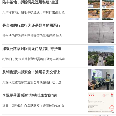
陆丰某地，拆除两处违规私建“生基
为严守林地、耕地保护红线，严厉打击占地私
是合法的行政行为还是野蛮的黑恶行
是合法的行政行为还是野蛮的黑恶行径 地方
海银公路临时限高龙门架启用 守护道
8月5日，海银公路新望村委路口至海丰西高速
从销售源头抓安全！汕尾公安交管上
为深入推进电摩交通安全专项整治行动，进一
李亚鹏落泪感谢“地铁吐血女孩”胡
近日，因地铁吐血后默默擦血迹而被熟知的女