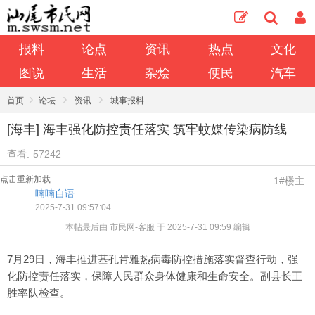
报料
论点
资讯
热点
文化
图说
生活
杂烩
便民
汽车
›
›
›
首页
论坛
资讯
城事报料
[海丰] 海丰强化防控责任落实 筑牢蚊媒传染病防线
查看:
57242
点击重新加载
1#楼主
喃喃自语
2025-7-31 09:57:04
本帖最后由 市民网-客服 于 2025-7-31 09:59 编辑
7月29日，海丰推进基孔肯雅热病毒防控措施落实督查行动，强
化防控责任落实，保障人民群众身体健康和生命安全。副县长王
胜率队检查。