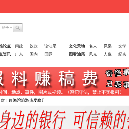
帖子
唯论点
问政
议政
论汕尾
文化天地
名人
风采
文学
点资讯
广东
国内
国际
图看汕尾
风光
人像
纪实
人次！红海湾旅游热度攀升