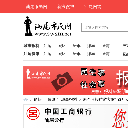
汕尾市民网
|
新浪微博
|
汕尾网警
城事报料
汕尾
城区
陆丰
海丰
陆河
三
汕尾资讯
汕尾
城区
陆丰
海丰
陆河
热
论坛
资讯
城事报料
两个月接待游客逾156万
汕
»
›
›
›