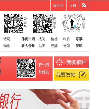
请登录
注册
诗词
休闲生活
找问
情感
吃住
彩票
动物
看大杂烩
贴图
视频
奇闻
便民