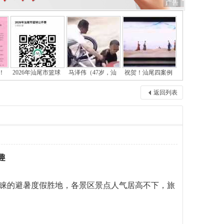
！
2026年汕尾市篮球
马泽伟（47岁，汕
祝贺！汕尾四案例
返回列表
趣
睐的避暑度假胜地，各景区景点人气居高不下，旅