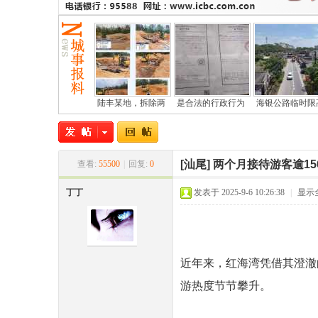
陆丰某地，拆除两
是合法的行政行为
海银公路临时限
尾
[汕尾]
两个月接待游客逾1
查看:
55500
|
回复:
0
丁丁
发表于 2025-9-6 10:26:38
|
显示
近年来，红海湾凭借其澄澈
市
游热度节节攀升。