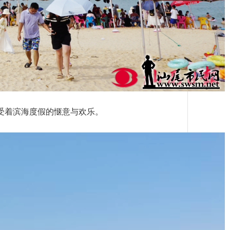
受着滨海度假的惬意与欢乐。